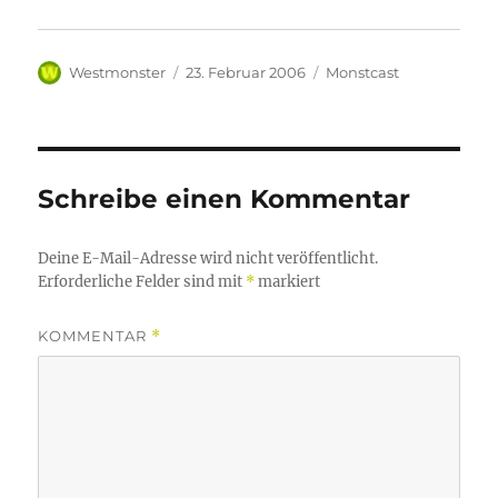
Autor
Veröffentlicht
Kategorien
Westmonster
23. Februar 2006
Monstcast
am
Schreibe einen Kommentar
Deine E-Mail-Adresse wird nicht veröffentlicht.
Erforderliche Felder sind mit
*
markiert
KOMMENTAR
*