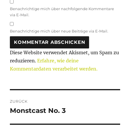
Benachrichtige mich über nachfolgende Kommentare
via E-Mail.
Benachrichtige mich über neue Beiträge via E-Mail.
Diese Website verwendet Akismet, um Spam zu
reduzieren.
Erfahre, wie deine
Kommentardaten verarbeitet werden.
Beitragsnavigation
ZURÜCK
Monstcast No. 3
Vorheriger
Beitrag: