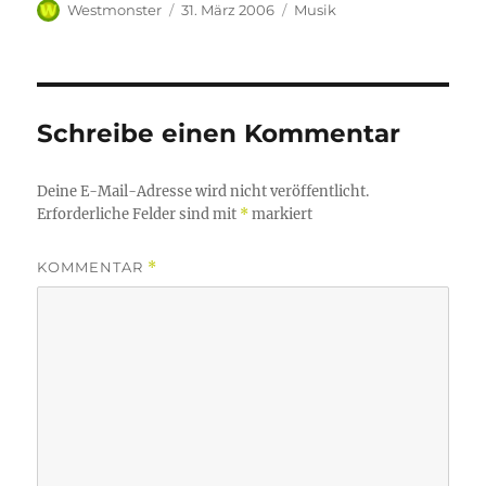
Autor
Veröffentlicht
Kategorien
Westmonster
31. März 2006
Musik
am
Schreibe einen Kommentar
Deine E-Mail-Adresse wird nicht veröffentlicht.
Erforderliche Felder sind mit
*
markiert
KOMMENTAR
*