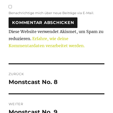
Benachrichtige mich über neue Beiträge via E-Mail.
Diese Website verwendet Akismet, um Spam zu
reduzieren.
Erfahre, wie deine
Kommentardaten verarbeitet werden.
Beitragsnavigation
ZURÜCK
Monstcast No. 8
Vorheriger
Beitrag:
WEITER
Monstcast No. 9
Nächster