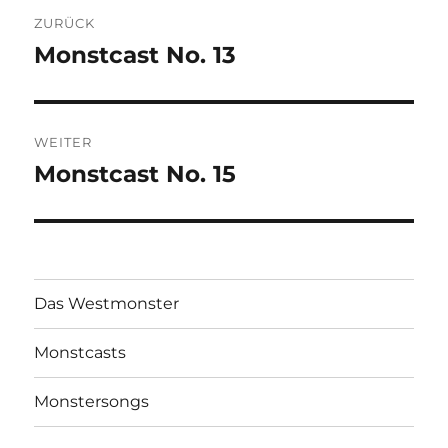
Beitragsnavigation
ZURÜCK
Monstcast No. 13
Vorheriger
Beitrag:
WEITER
Monstcast No. 15
Nächster
Beitrag:
Das Westmonster
Monstcasts
Monstersongs