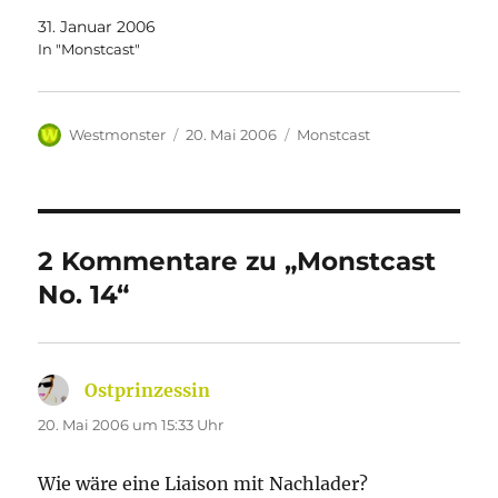
31. Januar 2006
In "Monstcast"
Autor
Veröffentlicht
Kategorien
Westmonster
20. Mai 2006
Monstcast
am
2 Kommentare zu „Monstcast
No. 14“
Ostprinzessin
sagt:
20. Mai 2006 um 15:33 Uhr
Wie wäre eine Liaison mit Nachlader?