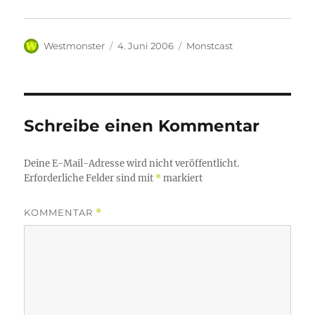
Autor
Veröffentlicht
Kategorien
Westmonster
4. Juni 2006
Monstcast
am
Schreibe einen Kommentar
Deine E-Mail-Adresse wird nicht veröffentlicht.
Erforderliche Felder sind mit
*
markiert
KOMMENTAR
*