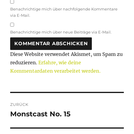
Benachrichtige mich über nachfolgende Kommentare
via E-Mail.
Benachrichtige mich über neue Beiträge via E-Mail.
Diese Website verwendet Akismet, um Spam zu
reduzieren.
Erfahre, wie deine
Kommentardaten verarbeitet werden.
Beitragsnavigation
ZURÜCK
Monstcast No. 15
Vorheriger
Beitrag: