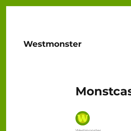
Westmonster
Monstcas
Autor
Westmonster