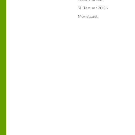
Veröffentlicht
31. Januar 2006
am
Kategorien
Monstcast