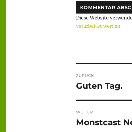
Diese Website verwende
verarbeitet werden.
Beitragsnaviga
ZURÜCK
Guten Tag.
Vorheriger
Beitrag:
WEITER
Monstcast No
Nächster
Beitrag: