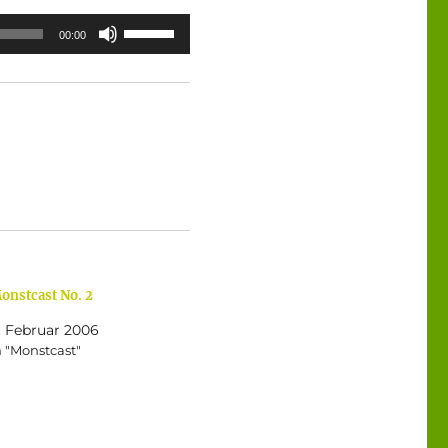
Pfeiltasten
00:00
Hoch/Runter
benutzen,
um
die
Lautstärke
zu
regeln.
onstcast No. 2
. Februar 2006
n "Monstcast"