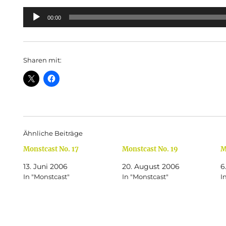
Audio-
00:00
Player
Sharen mit:
Ähnliche Beiträge
Monstcast No. 17
Monstcast No. 19
M
13. Juni 2006
20. August 2006
6
In "Monstcast"
In "Monstcast"
I